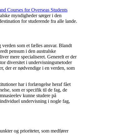
and Courses for Overseas Students
tralske myndigheder sørger i den
destination for studerende fra alle lande.
og verden som et fælles ansvar. Blandt
bredt pensum i den australske
liver mere specialiseret. Generelt er der
tor diversitet i undervisningsmetoder
er, der er nødvendige i en verden, som
tutioner har i forlængelse heraf fået
else, som er specifik til de fag, de
gymnasieelev kunne studere på
 individuel undervisning i nogle fag,
punkter og prioriteter, som medfører