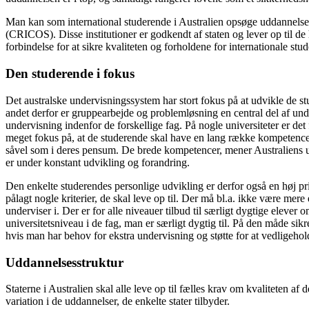
Man kan som international studerende i Australien opsøge uddannelsesins
(CRICOS). Disse institutioner er godkendt af staten og lever op til de
forbindelse for at sikre kvaliteten og forholdene for internationale stu
Den studerende i fokus
Det australske undervisningssystem har stort fokus på at udvikle de st
andet derfor er gruppearbejde og problemløsning en central del af unde
undervisning indenfor de forskellige fag. På nogle universiteter er det
meget fokus på, at de studerende skal have en lang række kompetencer o
såvel som i deres pensum. De brede kompetencer, mener Australiens ud
er under konstant udvikling og forandring.
Den enkelte studerendes personlige udvikling er derfor også en høj prio
pålagt nogle kriterier, de skal leve op til. Der må bl.a. ikke være mere
underviser i. Der er for alle niveauer tilbud til særligt dygtige elev
universitetsniveau i de fag, man er særligt dygtig til. På den måde si
hvis man har behov for ekstra undervisning og støtte for at vedligehold
Uddannelsesstruktur
Staterne i Australien skal alle leve op til fælles krav om kvaliteten 
variation i de uddannelser, de enkelte stater tilbyder.