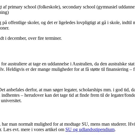
ulgt af primary school (folkeskole), secondary school (gymnasiel uddann
ning)
å offentlige skoler, og det er ligeledes lovpligtigt at gå i skole, indtil
ioner.
idt i december, over fire terminer.
or australiere at tage en uddannelse i Australien, da den australske stat 
v. Heldigvis er der mange muligheder for at få støtte til finansiering –
et anbefales derfor, at man søger legater, scholarships mm. i god tid, 
dhentes – herudover kan det tage tid at finde frem til de legater/fonde
universitet.
ien, har man normalt mulighed for at modtage SU, mens man studerer. Hv
r. Læs evt. mere i vores artikel om
SU og udlandsstipendium
.