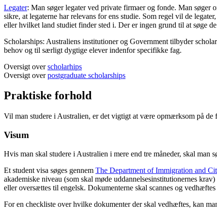
Legater
: Man søger legater ved private firmaer og fonde. Man søger o
sikre, at legaterne har relevans for ens studie. Som regel vil de legater
eller hvilket land studiet finder sted i. Der er ingen grund til at søge d
Scholarships: Australiens institutioner og Government tilbyder schola
behov og til særligt dygtige elever indenfor specifikke fag.
Oversigt over
scholarhips
Oversigt over
postgraduate scholarships
Praktiske forhold
Vil man studere i Australien, er det vigtigt at være opmærksom på de 
Visum
Hvis man skal studere i Australien i mere end tre måneder, skal man sø
Et student visa søges gennem
The Department of Immigration and Cit
akademiske niveau (som skal møde uddannelsesinstitutionernes krav) s
eller oversættes til engelsk. Dokumenterne skal scannes og vedhæftes
For en checkliste over hvilke dokumenter der skal vedhæftes, kan m