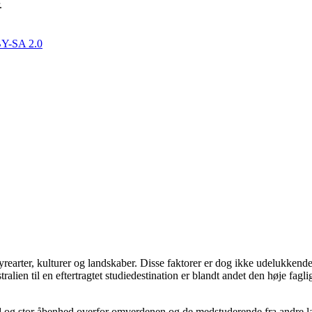
.
Y-SA 2.0
yrearter, kulturer og landskaber. Disse faktorer er dog ikke udelukkende 
ien til en eftertragtet studiedestination er blandt andet den høje faglig
og stor åbenhed overfor omverdenen og de medstuderende fra andre land