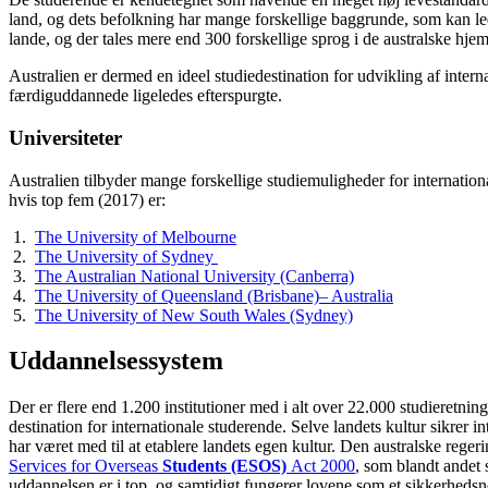
land, og dets befolkning har mange forskellige baggrunde, som kan led
lande, og der tales mere end 300 forskellige sprog i de australske hje
Australien er dermed en ideel studiedestination for udvikling af inter
færdiguddannede ligeledes efterspurgte.
Universiteter
Australien tilbyder mange forskellige studiemuligheder for internation
hvis top fem (2017) er:
1.
The University of Melbourne
2.
The University of Sydney
3.
The Australian National University (Canberra)
4.
The University of Queensland (Brisbane)– Australia
5.
The University of New South Wales (Sydney)
Uddannelsessystem
Der er flere end 1.200 institutioner med i alt over 22.000 studieretning
destination for internationale studerende. Selve landets kultur sikrer
har været med til at etablere landets egen kultur. Den australske reger
Services for Overseas
Students (ESOS)
Act 2000
, som blandt andet 
uddannelsen er i top, og samtidigt fungerer lovene som et sikkerhedsn