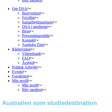
Bliv medlem
Om DSA
Bestyrelsen
Frivillig
Samarbejdspartnere
DSA i medierne
Blog
Persondatapolitik
Kontakt
Anekdot Zine
Rådgivning
Vidensbank
FAQ
Årshjul
Politisk Arbejde
Events
Forsikring
Min profil
Min profil
Bliv medlem
Australien som studiedestination