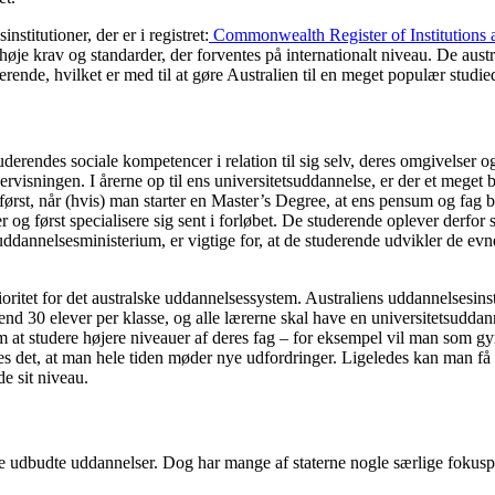
titutioner, der er i registret:
Commonwealth Register of Institutions 
 høje krav og standarder, der forventes på internationalt niveau. De aus
derende, hvilket er med til at gøre Australien til en meget populær studie
uderendes sociale kompetencer i relation til sig selv, deres omgivelser 
rvisningen. I årerne op til ens universitetsuddannelse, er der et meget 
 først, når (hvis) man starter en Master’s Degree, at ens pensum og fag b
g først specialisere sig sent i forløbet. De studerende oplever derfor s
dannelsesministerium, er vigtige for, at de studerende udvikler de evn
ritet for det australske uddannelsessystem. Australiens uddannelsesinsti
 end 30 elever per klasse, og alle lærerne skal have en universitetsuddann
er om at studere højere niveauer af deres fag – for eksempel vil man som 
kres det, at man hele tiden møder nye udfordringer. Ligeledes kan man få
e sit niveau.
af de udbudte uddannelser. Dog har mange af staterne nogle særlige fokus