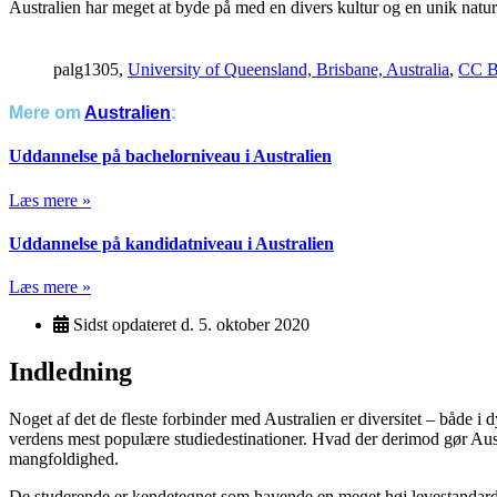
Australien har meget at byde på med en divers kultur og en unik natur
palg1305,
University of Queensland, Brisbane, Australia
,
CC B
Mere om
Australien
:
Uddannelse på bachelorniveau i Australien
Læs mere »
Uddannelse på kandidatniveau i Australien
Læs mere »
Sidst opdateret d.
5. oktober 2020
Indledning
Noget af det de fleste forbinder med Australien er diversitet – både i d
verdens mest populære studiedestinationer. Hvad der derimod gør Austral
mangfoldighed.
De studerende er kendetegnet som havende en meget høj levestandard 