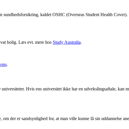
egne en sundhedsforsikring, kaldet OSHC (Overseas Student Health Cove
ivat bolig. Læs evt. mere hos
Study Australia
.
ions
.
universiteter. Hvis ens universitet ikke har en udvekslingsaftale, kan 
ge, om der er sandsynlighed for, at man ville kunne få sin uddannelse an