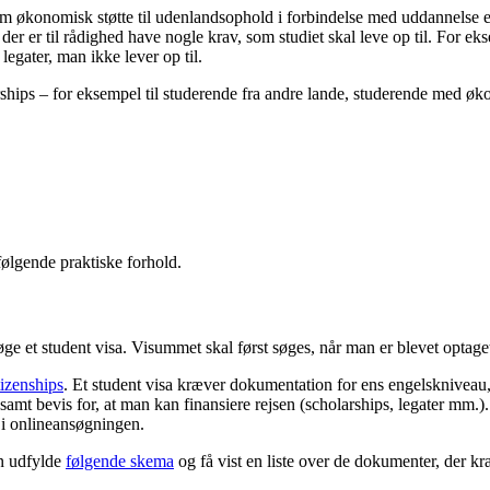
m økonomisk støtte til udenlandsophold i forbindelse med uddannelse el
, der er til rådighed have nogle krav, som studiet skal leve op til. For e
e legater, man ikke lever op til.
rships – for eksempel til studerende fra andre lande, studerende med ø
følgende praktiske forhold.
ge et student visa. Visummet skal først søges, når man er blevet optage
izenships
. Et student visa kræver dokumentation for ens engelskniveau
amt bevis for, at man kan finansiere rejsen (scholarships, legater mm.
 i onlineansøgningen.
an udfylde
følgende skema
og få vist en liste over de dokumenter, der kr