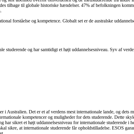
es tilbage til globale historiske hændelser. 47% af befolkningen kommer 
m.
national forståelse og kompetence. Globalt set er de australske uddanne
ale studerende og har samtidigt et højt uddannelsesniveau. Syv af verdens
er i Australien. Det er et af verdens mest internationale lande, og dets m
 internationale kompetencer og muligheder for dets studerende. Dette skyl
ing har sikret et højt uddannelsesniveau for internationale studerende i
skal sikre, at internationale studerende får opholdstilladelse. ESOS garan
et.