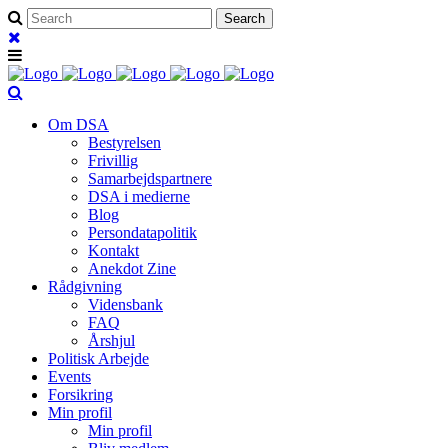
Om DSA
Bestyrelsen
Frivillig
Samarbejdspartnere
DSA i medierne
Blog
Persondatapolitik
Kontakt
Anekdot Zine
Rådgivning
Vidensbank
FAQ
Årshjul
Politisk Arbejde
Events
Forsikring
Min profil
Min profil