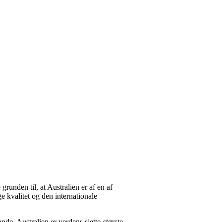
grunden til, at Australien er af en af
e kvalitet og den internationale
e. Australien er verdens sjette-største