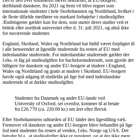
Det er hen over sommeren blevet bekræftet, at EU-borgere,
deriblandt danskere, fra 2021 og frem vil blive regnet som
internationale studenter i hele Storbritannien og Nordirland, hvilket i
de fleste tilfælde medfører en markant forhøjelse i studieafgifter.
Ændringerne gælder kun for dem, som starter deres studier ved et
britisk eller nordirsk universitet efter d. 31. juli 2021, og altså ikke
for nuværende studenter.
England, Skotland, Wales og Nordirland har hidtil været forpligtet til
i alle henseender at ligestille studerende fra resten af EU med
indenlandske studerende. For indenlandske studerende gælder der
f.eks. et låg på studieafgiften for bachelorstuderende, som gjorde det
billigere for danskere og andre EU-borgere at studere i England,
Wales og Nordirland og gratis at studere i Skotland. EU-borgere
havde også adgang til studielån på lige fod med indenlandske
studerende til at dække studieafgifter.
Studenter fra Danmark og andre EU-lande ved
University of Oxford, set ovenfor, kommer til at betale
fra £26.770 (ca. 220.00 kr.) om året efter Brexit.
Efter Storbritanniens udtræden af EU falder den ligestilling væk.
Fremover vil danskere og andre EU-borgere blive behandlet på lige
fod med studenter fra resten af verden, f.eks. Norge og USA. Det
betyder bl.a., at studieafgifter ikke er reguleret, og at der ikke mere