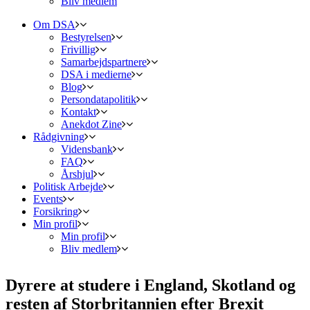
Bliv medlem
Om DSA
Bestyrelsen
Frivillig
Samarbejdspartnere
DSA i medierne
Blog
Persondatapolitik
Kontakt
Anekdot Zine
Rådgivning
Vidensbank
FAQ
Årshjul
Politisk Arbejde
Events
Forsikring
Min profil
Min profil
Bliv medlem
Dyrere at studere i England, Skotland og
resten af Storbritannien efter Brexit