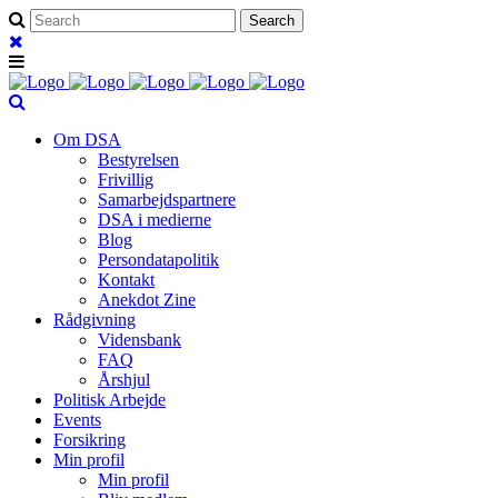
Om DSA
Bestyrelsen
Frivillig
Samarbejdspartnere
DSA i medierne
Blog
Persondatapolitik
Kontakt
Anekdot Zine
Rådgivning
Vidensbank
FAQ
Årshjul
Politisk Arbejde
Events
Forsikring
Min profil
Min profil