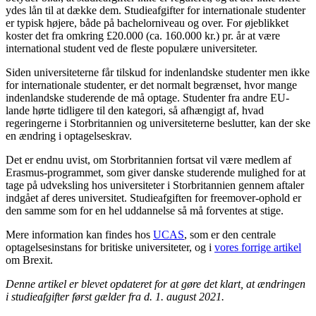
ydes lån til at dække dem. Studieafgifter for internationale studenter
er typisk højere, både på bachelorniveau og over. For øjeblikket
koster det fra omkring £20.000 (ca. 160.000 kr.) pr. år at være
international student ved de fleste populære universiteter.
Siden universiteterne får tilskud for indenlandske studenter men ikke
for internationale studenter, er det normalt begrænset, hvor mange
indenlandske studerende de må optage. Studenter fra andre EU-
lande hørte tidligere til den kategori, så afhængigt af, hvad
regeringerne i Storbritannien og universiteterne beslutter, kan der ske
en ændring i optagelseskrav.
Det er endnu uvist, om Storbritannien fortsat vil være medlem af
Erasmus-programmet, som giver danske studerende mulighed for at
tage på udveksling hos universiteter i Storbritannien gennem aftaler
indgået af deres universitet. Studieafgiften for freemover-ophold er
den samme som for en hel uddannelse så må forventes at stige.
Mere information kan findes hos
UCAS
, som er den centrale
optagelsesinstans for britiske universiteter, og i
vores forrige artikel
om Brexit.
Denne artikel er blevet opdateret for at gøre det klart, at ændringen
i studieafgifter først gælder fra d. 1. august 2021.