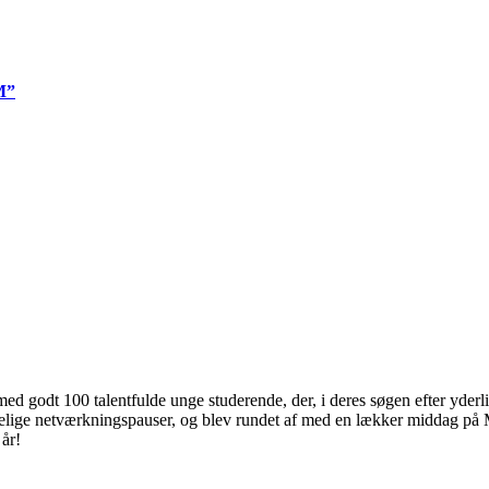
M”
godt 100 talentfulde unge studerende, der, i deres søgen efter yderlige
elige netværkningspauser, og blev rundet af med en lækker middag på M
 år!