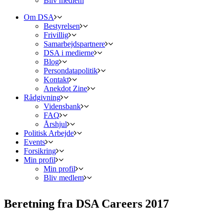
Bliv medlem
Om DSA
Bestyrelsen
Frivillig
Samarbejdspartnere
DSA i medierne
Blog
Persondatapolitik
Kontakt
Anekdot Zine
Rådgivning
Vidensbank
FAQ
Årshjul
Politisk Arbejde
Events
Forsikring
Min profil
Min profil
Bliv medlem
Beretning fra DSA Careers 2017