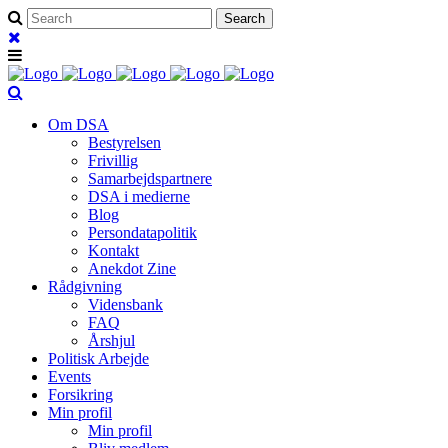
Om DSA
Bestyrelsen
Frivillig
Samarbejdspartnere
DSA i medierne
Blog
Persondatapolitik
Kontakt
Anekdot Zine
Rådgivning
Vidensbank
FAQ
Årshjul
Politisk Arbejde
Events
Forsikring
Min profil
Min profil