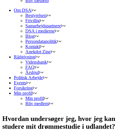
Bliv medlem
Om DSA
Bestyrelsen
Frivillig
Samarbejdspartnere
DSA i medierne
Blog
Persondatapolitik
Kontakt
Anekdot Zine
Rådgivning
Vidensbank
FAQ
Årshjul
Politisk Arbejde
Events
Forsikring
Min profil
Min profil
Bliv medlem
Hvordan undersøger jeg, hvor jeg kan
studere mit drømmestudie i udlandet?