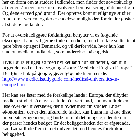
har en drøm om at studere i udlandet, men finder det uoverskueligt
at der er så meget research involveret i en realisering af denne drøm.
Og dette er med god grund. Der oprettes kontinuerligt nye studier
rundt om i verden, og der er endeløse muligheder, for de der ønsker
at studere i udlandet.
For at overskueliggøre forklaringen benytter vi os følgende
eksempel: Laura vil gerne studere medicin, men har ikke snittet til at
gøre blive optaget i Danmark, og vil derfor vide, hvor hun kan
studere medicin i udlandet, som undervises på engelsk.
Hvis Laura er ligeglad med hvilket land hun studerer i, kan hun
begynde med en bred søgning såsom: ”Medicine English Europe”.
Det første link på google, giver følgende hjemmeside:
http://www.medicalstudyguide.com/medical-universities-in-
europe.html
Her kan ses lister med de forskellige lande i Europa, der tilbyder
medicin studiet på engelsk. Inde på hvert land, kan man finde en
liste over de universiteter, der tilbyder medicin studier. Er det
økonomien, der er den afgørende faktor, kan Laura nu kigge disse
universiteter igennem, og finde frem til det billigste, eller den pris
der passer hendes budget. Er det beliggenheden der er afgørende,
kan Laura finde frem til det universitet med hendes foretrukne
beliggehed.