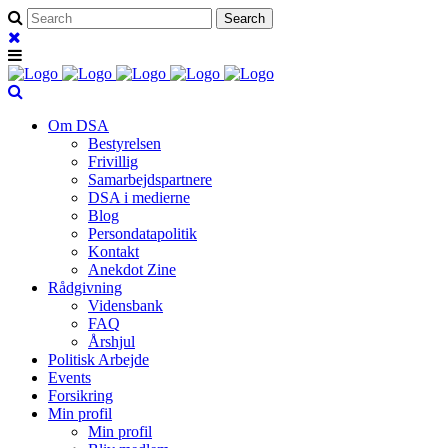
Om DSA
Bestyrelsen
Frivillig
Samarbejdspartnere
DSA i medierne
Blog
Persondatapolitik
Kontakt
Anekdot Zine
Rådgivning
Vidensbank
FAQ
Årshjul
Politisk Arbejde
Events
Forsikring
Min profil
Min profil