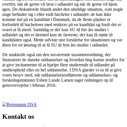
overfor, når de gerne vil læse i udlandet og når de gerne vil hjem
igen. De diskuterede blandt andet den uheldige situation, som nogle
unge befinder sig i efter endt bachelor i udlandet: de kan ikke
komme ind på en kandidat i Danmark, da de fleste pladser er
forfordelt til bachelorer med retskrav på en kandidat og fordi det er
svært at få merit. Samtidig er der kun SU til fire års studier i
udlandet og det er dermed kun de færreste, der kan få støtte til
kandidaten også. Mette udviste stor forståelse for situationen og var
åben for en løsning til at få SU til fem års studier i udlandet.
De snakkede også om den nuværende taxameterordning, der
finansierer de danske uddannelser og hvordan ting kunne ændres for
at give incitamenter til at hjælpe flere studerende til udlandet på
studieophold eller en hel uddannelse. I DSA glæder vi os til at give
vores besyv med, når uddannelsesordførerne og uddannelses- og
forskningsminister Esben Lunde Larsen tager ordningen op til
genovervejelse i februar 2016.
Kontakt os