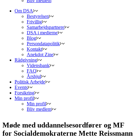
Bliv medlem
Om DSA
Bestyrelsen
Frivillig
Samarbejdspartnere
DSA i medierne
Blog
Persondatapolitik
Kontakt
Anekdot Zine
Rådgivning
Vidensbank
FAQ
Årshjul
Politisk Arbejde
Events
Forsikring
Min profil
Min profil
Bliv medlem
Møde med uddannelsesordfører og MF
for Socialdemokraterne Mette Reissmann