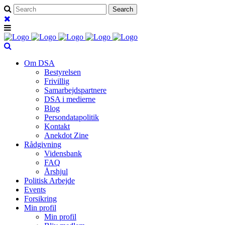
Om DSA
Bestyrelsen
Frivillig
Samarbejdspartnere
DSA i medierne
Blog
Persondatapolitik
Kontakt
Anekdot Zine
Rådgivning
Vidensbank
FAQ
Årshjul
Politisk Arbejde
Events
Forsikring
Min profil
Min profil