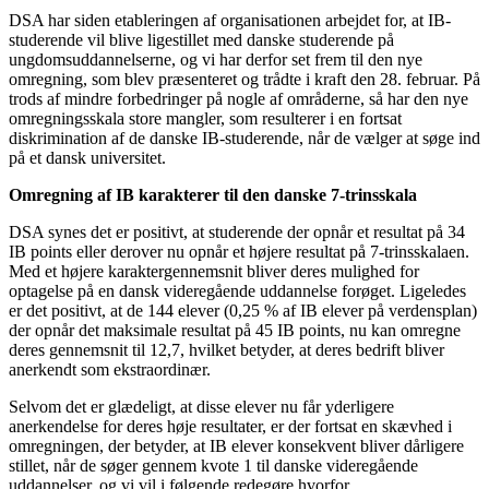
DSA har siden etableringen af organisationen arbejdet for, at IB-
studerende vil blive ligestillet med danske studerende på
ungdomsuddannelserne, og vi har derfor set frem til den nye
omregning, som blev præsenteret og trådte i kraft den 28. februar. På
trods af mindre forbedringer på nogle af områderne, så har den nye
omregningsskala store mangler, som resulterer i en fortsat
diskrimination af de danske IB-studerende, når de vælger at søge ind
på et dansk universitet.
Omregning af IB karakterer til den danske 7-trinsskala
DSA synes det er positivt, at studerende der opnår et resultat på 34
IB points eller derover nu opnår et højere resultat på 7-trinsskalaen.
Med et højere karaktergennemsnit bliver deres mulighed for
optagelse på en dansk videregående uddannelse forøget. Ligeledes
er det positivt, at de 144 elever (0,25 % af IB elever på verdensplan)
der opnår det maksimale resultat på 45 IB points, nu kan omregne
deres gennemsnit til 12,7, hvilket betyder, at deres bedrift bliver
anerkendt som ekstraordinær.
Selvom det er glædeligt, at disse elever nu får yderligere
anerkendelse for deres høje resultater, er der fortsat en skævhed i
omregningen, der betyder, at IB elever konsekvent bliver dårligere
stillet, når de søger gennem kvote 1 til danske videregående
uddannelser, og vi vil i følgende redegøre hvorfor.