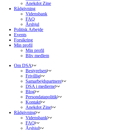
Anekdot Zine
Rådgivning
Vidensbank
FAQ
Årshjul
Politisk Arbejde
Events
Forsikring
Min profil
Min profil
Bliv medlem
Om DSA
Bestyrelsen
Frivillig
Samarbejdspartnere
DSA i medierne
Blog
Persondatapolitik
Kontakt
Anekdot Zine
Rådgivning
Vidensbank
FAQ
Årshjul