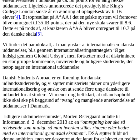
eliteuniversiteter i udlandet på ca. 38 points for en lang række
uddannelser. Ligeledes annoncerede det prestigefyldte King’s
College London sidste år en ændring af optagelseskrav til IB
elever
[4]
. Et topresultat på A*AA i det engelske system vil fremover
blive omregnet til 35 IB points, der på den nye skala svarer til 8.6.
Dette er på trods af, at karakteren A*AA bliver omregnet til 10.7 på
den danske skala
[5]
.
Vi finder det paradoksalt, at man ønsker at internationalisere danske
uddannelser, bl.a gennem internationaliseringsstrategien ‘Øget
Indsigt gennem Globalt Udsyn’, men fortsætter med at diskriminere
en stor gruppe kommende, nuværende og tidligere studerende, der
netop tager en international uddannelse.
Danish Students Abroad er en forening for danske
udlandsstuderende, og vi støtter ministeriets planer om yderligere
internationalisering og ønske om at sende flere unge danskere til
udlandet for at studere. Vi mener dog helt klart, at udlandsophold
ikke skal ske på baggrund af ‘tvang’ og manglende anerkendelse af
uddannelser I Danmark.
Tidligere uddannelsesminister, Morten Østergaard udtalte til
Information d. 2. december 2013 at: en “
omregning bør ske så
retvisende som muligt, så man hverken stilles ringere eller bedre
med en international gymnasial eksamen
”. DSA støtter fuldt ud
denne ambition, men ser desværre at det langt fra er blevet en realitet