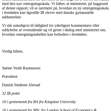
med den nye omregningsskala. Vi håber, at ministeriet, på baggrund
af denne rapport, vil se nærmere på, hvordan en ny omregningsskala
i fremtiden kan ligestille IB elever med danske gymnasielle
uddannelser.
Vi står naturligvis til rådighed for yderligere kommentarer eller
uddybelse af ovenstående og vil gerne i dialog med ministeriet om,
hvordan omregningstabellen kan forbedres i fremtiden.
Venlig hilsen,
Sørine Vesth Rasmussen
Præsident
Danish Students Abroad
32 IB point
10 i gennemsnit fra BA fra Kingston University
10 i gennemsnit fra MSc fra London School of Economics &