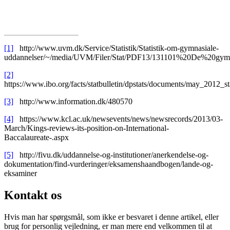
[1]
http://www.uvm.dk/Service/Statistik/Statistik-om-gymnasiale-
uddannelser/~/media/UVM/Filer/Stat/PDF13/131101%20De%20gymn
[2]
https://www.ibo.org/facts/statbulletin/dpstats/documents/may_2012_sta
[3]
http://www.information.dk/480570
[4]
https://www.kcl.ac.uk/newsevents/news/newsrecords/2013/03-
March/Kings-reviews-its-position-on-International-
Baccalaureate-.aspx
[5]
http://fivu.dk/uddannelse-og-institutioner/anerkendelse-og-
dokumentation/find-vurderinger/eksamenshaandbogen/lande-og-
eksaminer
Kontakt os
Hvis man har spørgsmål, som ikke er besvaret i denne artikel, eller
brug for personlig vejledning, er man mere end velkommen til at