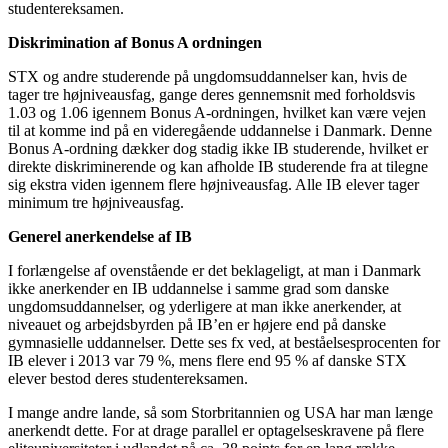
studentereksamen.
Diskrimination af Bonus A ordningen
STX og andre studerende på ungdomsuddannelser kan, hvis de
tager tre højniveausfag, gange deres gennemsnit med forholdsvis
1.03 og 1.06 igennem Bonus A-ordningen, hvilket kan være vejen
til at komme ind på en videregående uddannelse i Danmark. Denne
Bonus A-ordning dækker dog stadig ikke IB studerende, hvilket er
direkte diskriminerende og kan afholde IB studerende fra at tilegne
sig ekstra viden igennem flere højniveausfag. Alle IB elever tager
minimum tre højniveausfag.
Generel anerkendelse af IB
I forlængelse af ovenstående er det beklageligt, at man i Danmark
ikke anerkender en IB uddannelse i samme grad som danske
ungdomsuddannelser, og yderligere at man ikke anerkender, at
niveauet og arbejdsbyrden på IB’en er højere end på danske
gymnasielle uddannelser. Dette ses fx ved, at beståelsesprocenten for
IB elever i 2013 var 79 %, mens flere end 95 % af danske STX
elever bestod deres studentereksamen.
I mange andre lande, så som Storbritannien og USA har man længe
anerkendt dette. For at drage parallel er optagelseskravene på flere