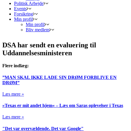
Politisk Arbejde
Events
Forsikring
Min profil
Min profil
Bliv medlem
DSA har sendt en evaluering til
Uddannelsesministeren
Flere indlæg:
”MAN SKAL IKKE LADE SIN DRØM FORBLIVE EN
DRØM”
Læs mere »
»Texas er mit andet hjem« – Læs om Saras oplevelser i Texas
Læs mere »
"Det var overvældende. Det var Google"