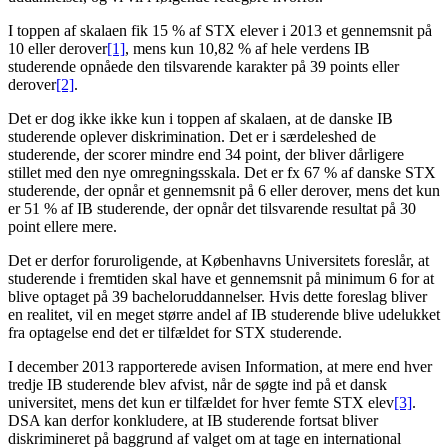
I toppen af skalaen fik 15 % af STX elever i 2013 et gennemsnit på
10 eller derover
[1]
, mens kun 10,82 % af hele verdens IB
studerende opnåede den tilsvarende karakter på 39 points eller
derover
[2]
.
Det er dog ikke ikke kun i toppen af skalaen, at de danske IB
studerende oplever diskrimination. Det er i særdeleshed de
studerende, der scorer mindre end 34 point, der bliver dårligere
stillet med den nye omregningsskala. Det er fx 67 % af danske STX
studerende, der opnår et gennemsnit på 6 eller derover, mens det kun
er 51 % af IB studerende, der opnår det tilsvarende resultat på 30
point ellere mere.
Det er derfor foruroligende, at Københavns Universitets foreslår, at
studerende i fremtiden skal have et gennemsnit på minimum 6 for at
blive optaget på 39 bacheloruddannelser. Hvis dette foreslag bliver
en realitet, vil en meget større andel af IB studerende blive udelukket
fra optagelse end det er tilfældet for STX studerende.
I december 2013 rapporterede avisen Information, at mere end hver
tredje IB studerende blev afvist, når de søgte ind på et dansk
universitet, mens det kun er tilfældet for hver femte STX elev
[3]
.
DSA kan derfor konkludere, at IB studerende fortsat bliver
diskrimineret på baggrund af valget om at tage en international