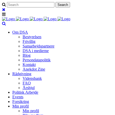
Om DSA
Bestyrelsen
Frivillig
Samarbejdspartnere
DSA i medierne
Blog
Persondatapolitik
Kontakt
Anekdot Zine
Rådgivning
Vidensbank
FAQ
Årshjul
Politisk Arbejde
Events
Forsikring
Min profil
Min profil