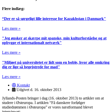
Flere indlæg:
“Der er så sørgeligt lille interesse for Kazakhstan i Danmark"
Læs mere »
"Jeg ønsker at skærpe mit spanske, min kulturforståelse og at
opbygge et internationalt netværk"
Læs mere »
"Miljøet på universitetet er lidt som en boble, hvor alle omkring
dig er lige så begejstrede for mad"
Læs mere »
Kontakt
Udgivet d.
16. oktober 2013
Jyllands-Posten bringer i dag (16. oktober 2013) to artikler om at
studere i Østeuropa. I artiklen “Få danskere forfølger
studiedrømmen i Østeuropa” er vores næstformand blevet
interviewet: