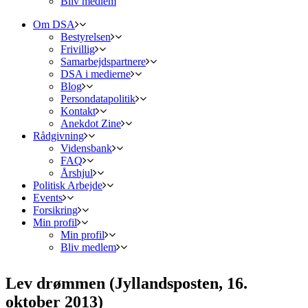
Bliv medlem
Om DSA
Bestyrelsen
Frivillig
Samarbejdspartnere
DSA i medierne
Blog
Persondatapolitik
Kontakt
Anekdot Zine
Rådgivning
Vidensbank
FAQ
Årshjul
Politisk Arbejde
Events
Forsikring
Min profil
Min profil
Bliv medlem
Lev drømmen (Jyllandsposten, 16.
oktober 2013)