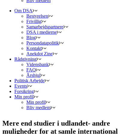
Bliv medlem
Om DSA
Bestyrelsen
Frivillig
Samarbejdspartnere
DSA i medierne
Blog
Persondatapolitik
Kontakt
Anekdot Zine
Rådgivning
Vidensbank
FAQ
Årshjul
Politisk Arbejde
Events
Forsikring
Min profil
Min profil
Bliv medlem
Mere end studier i udlandet- andre
muligheder for at samle international