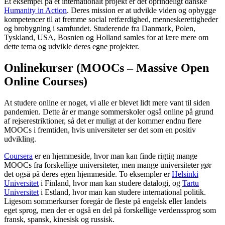
Et eksempel på et internationalt projekt er det oprindeligt danske
Humanity in Action
. Deres mission er at udvikle viden og opbygge
kompetencer til at fremme social retfærdighed, menneskerettigheder
og brobygning i samfundet. Studerende fra Danmark, Polen,
Tyskland, USA, Bosnien og Holland samles for at lære mere om
dette tema og udvikle deres egne projekter.
Onlinekurser (MOOCs – Massive Open
Online Courses)
At studere online er noget, vi alle er blevet lidt mere vant til siden
pandemien. Dette år er mange sommerskoler også online på grund
af rejserestriktioner, så det er muligt at der kommer endnu flere
MOOCs i fremtiden, hvis universiteter ser det som en positiv
udvikling.
Coursera
er en hjemmeside, hvor man kan finde rigtig mange
MOOCs fra forskellige universiteter, men mange universiteter gør
det også på deres egen hjemmeside. To eksempler er
Helsinki
Universitet
i Finland, hvor man kan studere datalogi, og
Tartu
Universitet
i Estland, hvor man kan studere international politik.
Ligesom sommerkurser foregår de fleste på engelsk eller landets
eget sprog, men der er også en del på forskellige verdenssprog som
fransk, spansk, kinesisk og russisk.