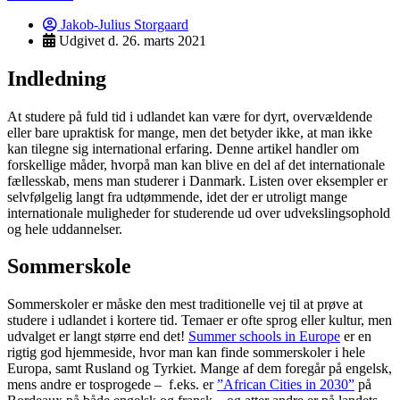
Jakob-Julius Storgaard
Udgivet d.
26. marts 2021
Indledning
At studere på fuld tid i udlandet kan være for dyrt, overvældende
eller bare upraktisk for mange, men det betyder ikke, at man ikke
kan tilegne sig international erfaring. Denne artikel handler om
forskellige måder, hvorpå man kan blive en del af det internationale
fællesskab, mens man studerer i Danmark. Listen over eksempler er
selvfølgelig langt fra udtømmende, idet der er utroligt mange
internationale muligheder for studerende ud over udvekslingsophold
og hele uddannelser.
Sommerskole
Sommerskoler er måske den mest traditionelle vej til at prøve at
studere i udlandet i kortere tid. Temaer er ofte sprog eller kultur, men
udvalget er langt større end det!
Summer schools in Europe
er en
rigtig god hjemmeside, hvor man kan finde sommerskoler i hele
Europa, samt Rusland og Tyrkiet. Mange af dem foregår på engelsk,
mens andre er tosprogede – f.eks. er
”African Cities in 2030”
på