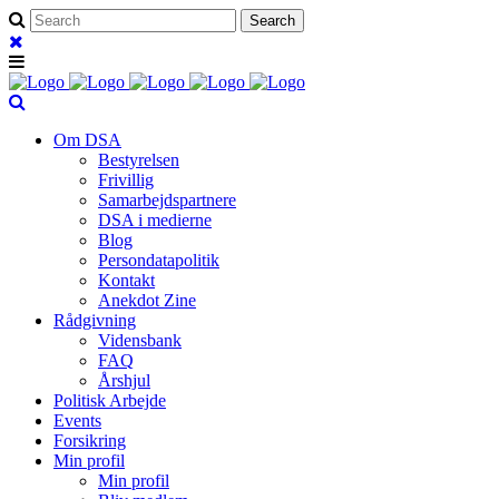
Om DSA
Bestyrelsen
Frivillig
Samarbejdspartnere
DSA i medierne
Blog
Persondatapolitik
Kontakt
Anekdot Zine
Rådgivning
Vidensbank
FAQ
Årshjul
Politisk Arbejde
Events
Forsikring
Min profil
Min profil