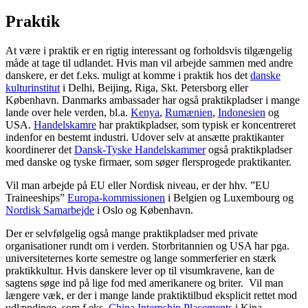
Praktik
At være i praktik er en rigtig interessant og forholdsvis tilgængelig
måde at tage til udlandet. Hvis man vil arbejde sammen med andre
danskere, er det f.eks. muligt at komme i praktik hos det
danske
kulturinstitut
i Delhi, Beijing, Riga, Skt. Petersborg eller
København. Danmarks ambassader har også praktikpladser i mange
lande over hele verden, bl.a.
Kenya
,
Rumænien
,
Indonesien
og
USA.
Handelskamre
har praktikpladser, som typisk er koncentreret
indenfor en bestemt industri. Udover selv at ansætte praktikanter
koordinerer det
Dansk-Tyske Handelskammer
også praktikpladser
med danske og tyske firmaer, som søger flersprogede praktikanter.
Vil man arbejde på EU eller Nordisk niveau, er der hhv. ”EU
Traineeships”
Europa-kommissionen
i Belgien og Luxembourg og
Nordisk Samarbejde
i Oslo og København.
Der er selvfølgelig også mange praktikpladser med private
organisationer rundt om i verden. Storbritannien og USA har pga.
universiteternes korte semestre og lange sommerferier en stærk
praktikkultur. Hvis danskere lever op til visumkravene, kan de
sagtens søge ind på lige fod med amerikanere og briter. Vil man
længere væk, er der i mange lande praktiktilbud eksplicit rettet mod
udlændinge, som f.eks.
China Internship Placements
i Kina.