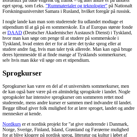
Bordeaux på både engelsk og fransk – og atter andre er på landets
eget sprog, som f.eks.
”Rummaterialer og teknologier”
på Nationalt
Forskningsuniversitet Samara i Rusland, hvilket foregår på russisk.
I nogle lande kan man som studerende fra udlandet modtage et
stipendium til at gå på en sommerskole. En af Europas største fonde
er
DAAD
(Deutscher Akademischer Austausch Dienst) i Tyskland,
hvor man kan søge om penge til at studere på sommerskole i
Tyskland, hvad enten det er for at lære det tyske sprog eller at
studere andre fag, hvis man taler tysk allerede. Man kan også bruge
deres hjemmeside til at finde mange af Tysklands sommerkurser,
selv hvis man ikke vil søge om et stipendium.
Sprogkurser
Sprogkurser kan være en del af et universitets sommerkurser, men
de kan også bare være på en almindelig sprogskole i landet. Nogle
sprogskoler har intensive sprogkurser om sommeren rettet mod
studerende, mens andre kurser er sammen med indvandre til landet.
Begge tilbud giver folk mulighed for at lære sproget, landet og andre
mennesker at kende.
Nordkurs
er et nordisk projekt for ”at give studerende i Danmark,
Norge, Sverige, Finland, Island, Grønland og Færøerne mulighed
for at blive klogere på nordisk sprog, litteratur og kultur i løbet af