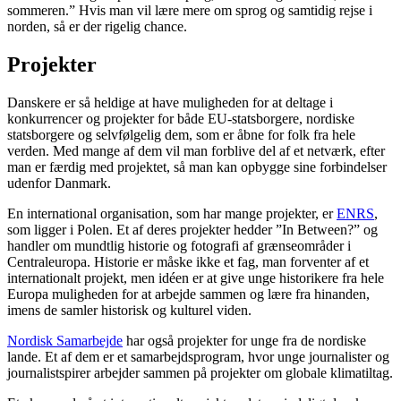
sommeren.” Hvis man vil lære mere om sprog og samtidig rejse i
norden, så er der rigelig chance.
Projekter
Danskere er så heldige at have muligheden for at deltage i
konkurrencer og projekter for både EU-statsborgere, nordiske
statsborgere og selvfølgelig dem, som er åbne for folk fra hele
verden. Med mange af dem vil man forblive del af et netværk, efter
man er færdig med projektet, så man kan opbygge sine forbindelser
udenfor Danmark.
En international organisation, som har mange projekter, er
ENRS
,
som ligger i Polen. Et af deres projekter hedder ”In Between?” og
handler om mundtlig historie og fotografi af grænseområder i
Centraleuropa. Historie er måske ikke et fag, man forventer af et
internationalt projekt, men idéen er at give unge historikere fra hele
Europa muligheden for at arbejde sammen og lære fra hinanden,
imens de samler historisk og kulturel viden.
Nordisk Samarbejde
har også projekter for unge fra de nordiske
lande. Et af dem er et samarbejdsprogram, hvor unge journalister og
journalistspirer arbejder sammen på projekter om globale klimatiltag.