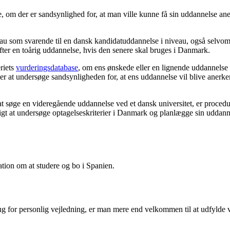
ge, om der er sandsynlighed for, at man ville kunne få sin uddannelse a
u som svarende til en dansk kandidatuddannelse i niveau, også selvom m
 efter en toårig uddannelse, hvis den senere skal bruges i Danmark.
eriets
vurderingsdatabase
, om ens ønskede eller en lignende uddannelse a
er at undersøge sandsynligheden for, at ens uddannelse vil blive anerke
øge en videregående uddannelse ved et dansk universitet, er proceduren
tigt at undersøge optagelseskriterier i Danmark og planlægge sin uddann
tion om at studere og bo i Spanien.
rug for personlig vejledning, er man mere end velkommen til at udfylde