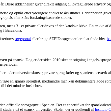
år. Disse uddannelser giver direkte adgang til lovregulerede erhverv o
else og opnås efter yderligere et eller to års studier. Uddannelsen giver
g opnås efter 3 års forskningsbaserede studier.
staten, mens 31 er private eller drives af den katolske kirke. En række af
g i Barcelona.
isteriums
søgeportal
eller bruge SEPIEs søgeportaler til at finde hhv.
ba
mært på spansk. Dog er der siden 2010 sket en stigning i engelsksproge
merperioden.
 herunder universitetskurser, private sprogskoler og spaniens netværk af 
m tage en spansk sprogtest, medmindre man kan dokumentere gode spro
 til i det mindste husbehov.
 officielle sprogprøve i Spanien. Det er et certifikat for spansktalend
il studere på et spansk universitet. Skoler, der er godkendt af
Instituto 