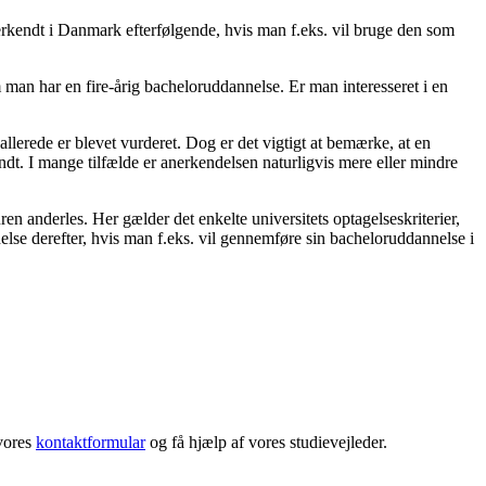
nerkendt i Danmark efterfølgende, hvis man f.eks. vil bruge den som
an har en fire-årig bacheloruddannelse. Er man interesseret i en
llerede er blevet vurderet. Dog er det vigtigt at bemærke, at en
ndt. I mange tilfælde er anerkendelsen naturligvis mere eller mindre
 anderles. Her gælder det enkelte universitets optagelseskriterier,
else derefter, hvis man f.eks. vil gennemføre sin bacheloruddannelse i
 vores
kontaktformular
og få hjælp af vores studievejleder.