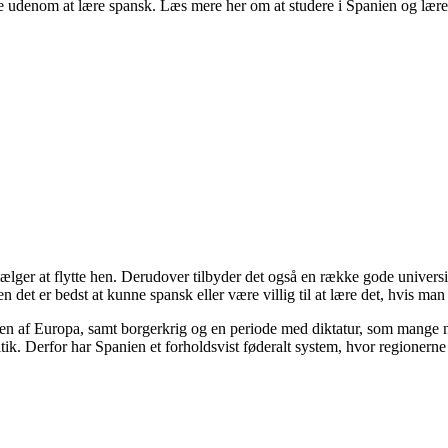
udenom at lære spansk. Læs mere her om at studere i Spanien og lære s
ælger at flytte hen. Derudover tilbyder det også en række gode universite
n det er bedst at kunne spansk eller være villig til at lære det, hvis ma
esten af Europa, samt borgerkrig og en periode med diktatur, som mange
ik. Derfor har Spanien et forholdsvist føderalt system, hvor regionerne 