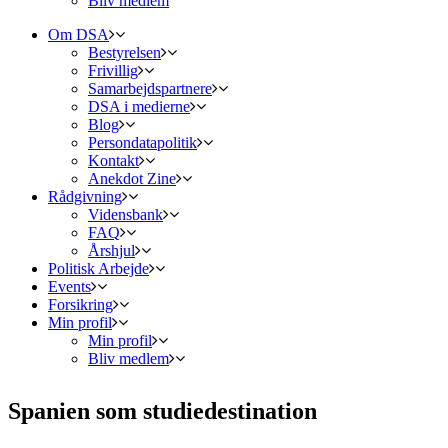
Bliv medlem
Om DSA
Bestyrelsen
Frivillig
Samarbejdspartnere
DSA i medierne
Blog
Persondatapolitik
Kontakt
Anekdot Zine
Rådgivning
Vidensbank
FAQ
Årshjul
Politisk Arbejde
Events
Forsikring
Min profil
Min profil
Bliv medlem
Spanien som studiedestination