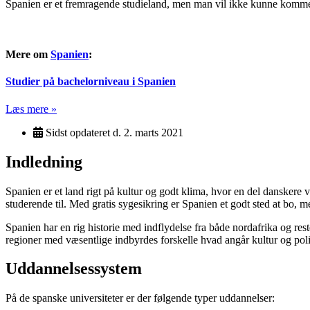
Spanien er et fremragende studieland, men man vil ikke kunne komme 
Mere om
Spanien
:
Studier på bachelorniveau i Spanien
Læs mere »
Sidst opdateret d.
2. marts 2021
Indledning
Spanien er et land rigt på kultur og godt klima, hvor en del danskere v
studerende til. Med gratis sygesikring er Spanien et godt sted at bo, me
Spanien har en rig historie med indflydelse fra både nordafrika og r
regioner med væsentlige indbyrdes forskelle hvad angår kultur og polit
Uddannelsessystem
På de spanske universiteter er der følgende typer uddannelser: