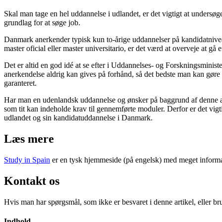
Skal man tage en hel uddannelse i udlandet, er det vigtigt at undersø
grundlag for at søge job.
Danmark anerkender typisk kun to-årige uddannelser på kandidatnivea
master oficial eller master universitario, er det værd at overveje at gå
Det er altid en god idé at se efter i Uddannelses- og Forskningsminist
anerkendelse aldrig kan gives på forhånd, så det bedste man kan gøre 
garanteret.
Har man en udenlandsk uddannelse og ønsker på baggrund af denne at s
som tit kan indeholde krav til gennemførte moduler. Derfor er det vig
udlandet og sin kandidatuddannelse i Danmark.
Læs mere
Study in Spain
er en tysk hjemmeside (på engelsk) med meget informa
Kontakt os
Hvis man har spørgsmål, som ikke er besvaret i denne artikel, eller b
Indhold