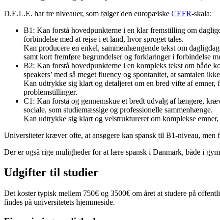
D.E.L.E. har tre niveauer, som følger den europæiske
CEFR
-skala:
B1: Kan forstå hovedpunkterne i en klar fremstilling om dagligda
forbindelse med at rejse i et land, hvor sproget tales.
Kan producere en enkel, sammenhængende tekst om dagligdags e
samt kort fremføre begrundelser og forklaringer i forbindelse me
B2: Kan forstå hovedpunkterne i en kompleks tekst om både kon
speakers’ med så meget fluency og spontanitet, at samtalen ikke
Kan udtrykke sig klart og detaljeret om en bred vifte af emner,
problemstillinger.
C1: Kan forstå og gennemskue et bredt udvalg af længere, kræven
sociale, som studiemæssige og professionelle sammenhænge.
Kan udtrykke sig klart og velstruktureret om komplekse emner, 
Universiteter kræver ofte, at ansøgere kan spansk til B1-niveau, men f
Der er også rige muligheder for at lære spansk i Danmark, både i gymnas
Udgifter til studier
Det koster typisk mellem 750€ og 3500€ om året at studere på offentlige
findes på universitetets hjemmeside.