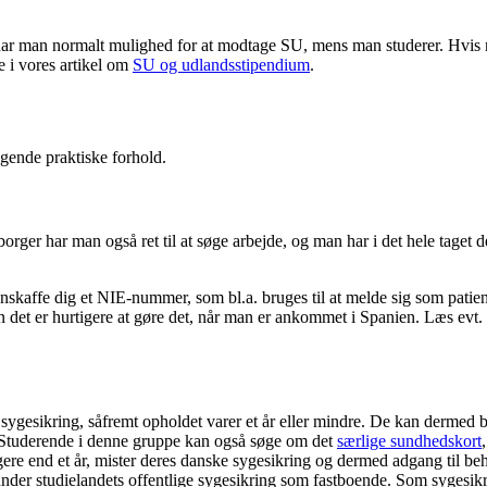
, har man normalt mulighed for at modtage SU, mens man studerer. Hvis
e i vores artikel om
SU og udlandsstipendium
.
gende praktiske forhold.
er har man også ret til at søge arbejde, og man har i det hele taget 
nskaffe dig et NIE-nummer, som bl.a. bruges til at melde sig som patie
t er hurtigere at gøre det, når man er ankommet i Spanien. Læs evt
sygesikring, såfremt opholdet varer et år eller mindre. De kan dermed 
e. Studerende i denne gruppe kan også søge om det
særlige sundhedskort
ere end et år, mister deres danske sygesikring og dermed adgang til b
nder studielandets offentlige sygesikring som fastboende. Som sygesikre