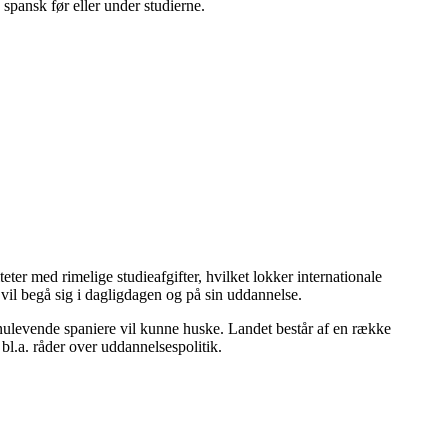
pansk før eller under studierne.
ter med rimelige studieafgifter, hvilket lokker internationale
n vil begå sig i dagligdagen og på sin uddannelse.
 nulevende spaniere vil kunne huske. Landet består af en række
bl.a. råder over uddannelsespolitik.