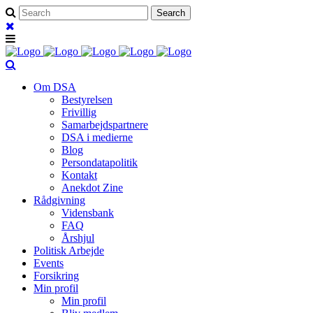
Om DSA
Bestyrelsen
Frivillig
Samarbejdspartnere
DSA i medierne
Blog
Persondatapolitik
Kontakt
Anekdot Zine
Rådgivning
Vidensbank
FAQ
Årshjul
Politisk Arbejde
Events
Forsikring
Min profil
Min profil