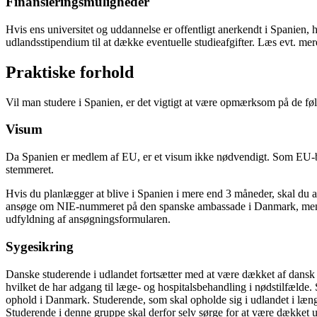
Finansieringsmuligheder
Hvis ens universitet og uddannelse er offentligt anerkendt i Spanien
udlandsstipendium til at dække eventuelle studieafgifter. Læs evt. mer
Praktiske forhold
Vil man studere i Spanien, er det vigtigt at være opmærksom på de føl
Visum
Da Spanien er medlem af EU, er et visum ikke nødvendigt. Som EU-borg
stemmeret.
Hvis du planlægger at blive i Spanien i mere end 3 måneder, skal du a
ansøge om NIE-nummeret på den spanske ambassade i Danmark, men de
udfyldning af ansøgningsformularen.
Sygesikring
Danske studerende i udlandet fortsætter med at være dækket af dansk 
hvilket de har adgang til læge- og hospitalsbehandling i nødstilfæld
ophold i Danmark. Studerende, som skal opholde sig i udlandet i læng
Studerende i denne gruppe skal derfor selv sørge for at være dækket u