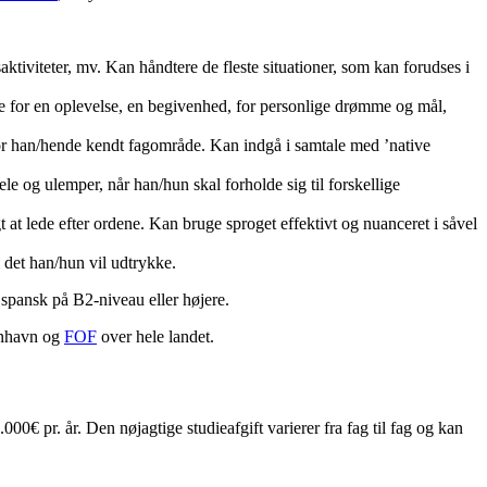
ktiviteter, mv. Kan håndtere de fleste situationer, som kan forudses i
 for en oplevelse, en begivenhed, for personlige drømme og mål,
for han/hende kendt fagområde. Kan indgå i samtale med ’native
e og ulemper, når han/hun skal forholde sig til forskellige
at lede efter ordene. Kan bruge sproget effektivt og nuanceret i såvel
 det han/hun vil udtrykke.
 spansk på B2-niveau eller højere.
nhavn og
FOF
over hele landet.
00€ pr. år. Den nøjagtige studieafgift varierer fra fag til fag og kan