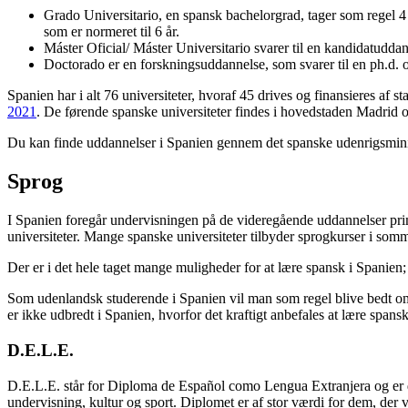
Grado Universitario, en spansk bachelorgrad, tager som regel 4 
som er normeret til 6 år.
Máster Oficial/ Máster Universitario svarer til en kandidatuddann
Doctorado er en forskningsuddannelse, som svarer til en ph.d. o
Spanien har i alt 76 universiteter, hvoraf 45 drives og finansieres af 
2021
. De førende spanske universiteter findes i hovedstaden Madrid o
Du kan finde uddannelser i Spanien gennem det spanske udenrigsmin
Sprog
I Spanien foregår undervisningen på de videregående uddannelser pri
universiteter. Mange spanske universiteter tilbyder sprogkurser i som
Der er i det hele taget mange muligheder for at lære spansk i Spanien;
Som udenlandsk studerende i Spanien vil man som regel blive bedt o
er ikke udbredt i Spanien, hvorfor det kraftigt anbefales at lære spansk
D.E.L.E.
D.E.L.E. står for Diploma de Español como Lengua Extranjera og er den
undervisning, kultur og sport. Diplomet er af stor værdi for dem, der v