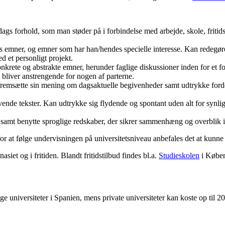
gs forhold, som man støder på i forbindelse med arbejde, skole, fritidsa
mner, og emner som har han/hendes specielle interesse. Kan redegøre
d et personligt projekt.
krete og abstrakte emner, herunder faglige diskussioner inden for et 
 bliver anstrengende for nogen af parterne.
 fremsætte sin mening om dagsaktuelle begivenheder samt udtrykke fordel
de tekster. Kan udtrykke sig flydende og spontant uden alt for synligt 
samt benytte sproglige redskaber, der sikrer sammenhæng og overblik i
or at følge undervisningen på universitetsniveau anbefales det at kunne
iet og i fritiden. Blandt fritidstilbud findes bl.a.
Studieskolen
i Købe
 universiteter i Spanien, mens private universiteter kan koste op til 20.0