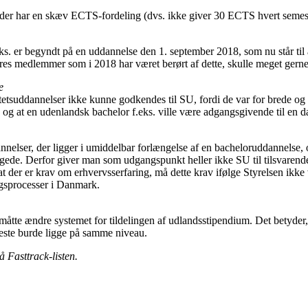
, der har en skæv ECTS-fordeling (dvs. ikke giver 30 ECTS hvert semest
.eks. er begyndt på en uddannelse den 1. september 2018, som nu står ti
vores medlemmer som i 2018 har været berørt af dette, skulle meget ger
e
etsuddannelser ikke kunne godkendes til SU, fordi de var for brede og 
, og at en udenlandsk bachelor f.eks. ville være adgangsgivende til en 
elser, der ligger i umiddelbar forlængelse af en bacheloruddannelse, 
igede. Derfor giver man som udgangspunkt heller ikke SU til tilsvarend
 at der er krav om erhvervsserfaring, må dette krav ifølge Styrelsen ik
ngsprocesser i Danmark.
måtte ændre systemet for tildelingen af udlandsstipendium. Det betyde
fleste burde ligge på samme niveau.
 Fasttrack-listen.