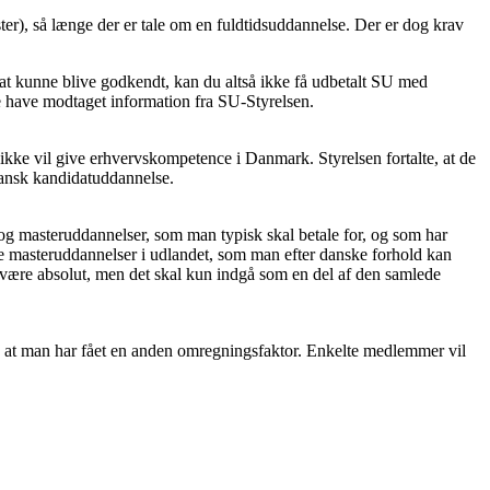
er), så længe der er tale om en fuldtidsuddannelse. Der er dog krav
l at kunne blive godkendt, kan du altså ikke få udbetalt SU med
ne have modtaget information fra SU-Styrelsen.
ikke vil give erhvervskompetence i Danmark. Styrelsen fortalte, at de
dansk kandidatuddannelse.
og masteruddannelser, som man typisk skal betale for, og som har
e masteruddannelser i udlandet, som man efter danske forhold kan
ke være absolut, men det skal kun indgå som en del af den samlede
r, at man har fået en anden omregningsfaktor. Enkelte medlemmer vil