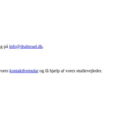
ing på
info@dsabroad.dk
.
 vores
kontaktformular
og få hjælp af vores studievejleder.