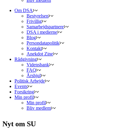
Bliv medlem
Om DSA
Bestyrelsen
Frivillig
Samarbejdspartnere
DSA i medierne
Blog
Persondatapolitik
Kontakt
Anekdot Zine
Rådgivning
Vidensbank
FAQ
Årshjul
Politisk Arbejde
Events
Forsikring
Min profil
Min profil
Bliv medlem
Nyt om SU