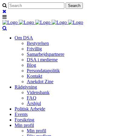
Om DSA
Bestyrelsen
Frivillig
Samarbejdspartnere
DSA i medierne
Blog
Persondatapolitik
Kontakt
Anekdot Zine
Rådgivning
Vidensbank
FAQ
Årshjul
Politisk Arbejde
Events
Forsikring
Min profil
Min profil