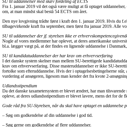
SU til uddannelser med skæv fordeling af ECTS
Fra 1. januar 2019 vil det også være muligt at få optaget uddannelser
om, at man mindst skal bestå 54 ECTS om året.
Den nye lovgivning trådte først i kraft den 1. januar 2019. Hvis du f
tilbagevirkende kraft fra september, men først fra januar 2019. Alle 
SU til uddannelser der jf. styrelsen ikke er erhvervskompetencegivend
Nogle af vores medlemmer har oplevet, at deres amerikanske universit
bl.a. lægger vægt på, at der findes en lignende uddannelse i Danmark
SU til kandidatuddannelser der har krav om erhvervserfaring
I det danske system skelner man mellem SU-berettigede kandidatuddann
krav om erhvervserfaring. Disse masteruddannelser er ikke SU-berett
fortolke som efteruddannelse. Hvis der i optagelsesbetingelserne står,
vurdering af ansøgeren, ligesom man kender det fra kvote 2-ansøgni
Udlandsstipendium
Da det danske taxametersystem er blevet ændret, har man tilsvarende 
opleve, at deres udlandsstipendium er blevet lavere, mens det for de 
Gode råd fra SU-Styrelsen, når du skal have optaget en uddannelse på
– Søg om godkendelse af din uddannelse i god tid.
– Søg gerne om godkendelse af flere uddannelser.