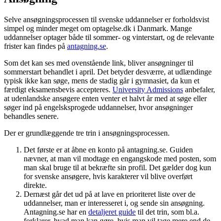
Selve ansøgningsprocessen til svenske uddannelser er forholdsvist
simpel og minder meget om optagelse.dk i Danmark. Mange
uddannelser optager både til sommer- og vinterstart, og de relevante
frister kan findes på
antagning.se
.
Som det kan ses med ovenstående link, bliver ansøgninger til
sommerstart behandlet i april. Det betyder desværre, at udlændinge
typisk ikke kan søge, mens de stadig går i gymnasiet, da kun et
færdigt eksamensbevis accepteres.
University Admissions
anbefaler,
at udenlandske ansøgere enten venter et halvt år med at søge eller
søger ind på engelsksprogede uddannelser, hvor ansøgninger
behandles senere.
Der er grundlæggende tre trin i ansøgningsprocessen.
Det første er at åbne en konto på antagning.se. Guiden
nævner, at man vil modtage en engangskode med posten, som
man skal bruge til at bekræfte sin profil. Det gælder dog kun
for svenske ansøgere, hvis karakterer vil blive overført
direkte.
Dernæst går det ud på at lave en prioriteret liste over de
uddannelser, man er interesseret i, og sende sin ansøgning.
Antagning.se har en
detaljeret guide
til det trin, som bl.a.
forklarer, hvad man kan gøre, hvis man vil tage mere end de