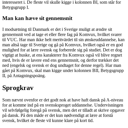
interesseret i. De fleste vil skulle kigge i kolonnen BI, som står for
Betygsgrupp I.
Man kan hæve sit gennemsnit
I modsætning til Danmark er det i Sverige muligt at ændre sit
gennemsnit ved at tage et eller flere fag på Komvux, hvilket svarer
til VUC. Har man ikke helt meritvärdet til sin ønskeuddannelse, kan
man altså tage til Sverige og gå på Komvux, hvilket også er en god
mulighed for at lære svensk og forberede sig på studiet. Det er dog
vigtigt at huske, at ens karakterer fra Komvux også vil blive regnet
med, hvis de er lavere end ens gennemsnit, og derfor trækker det
ned (engelsk og svensk er dog undtaget for denne regel). Har man
gået på Komvux, skal man kigge under kolonnen BII, Betygsgrupp
II, på Antagningspoäng.
Sprogkrav
Som nævnt ovenfor er det godt nok at have haft dansk på A-niveau
for at komme ind på en svensksproget uddannelse. Undervisningen
vil selvfølgelig foregå på svensk, men det er tilladt at skrive opgaver
på dansk. På den måde er det kun nødvendigt at lære at forstå
svensk, hvilket de fleste vil kunne klare på kort tid.