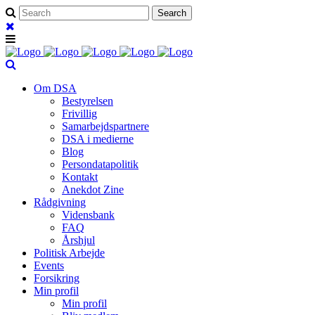
Om DSA
Bestyrelsen
Frivillig
Samarbejdspartnere
DSA i medierne
Blog
Persondatapolitik
Kontakt
Anekdot Zine
Rådgivning
Vidensbank
FAQ
Årshjul
Politisk Arbejde
Events
Forsikring
Min profil
Min profil