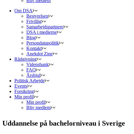
Bliv medlem
Om DSA
Bestyrelsen
Frivillig
Samarbejdspartnere
DSA i medierne
Blog
Persondatapolitik
Kontakt
Anekdot Zine
Rådgivning
Vidensbank
FAQ
Årshjul
Politisk Arbejde
Events
Forsikring
Min profil
Min profil
Bliv medlem
Uddannelse på bachelorniveau i Sverige