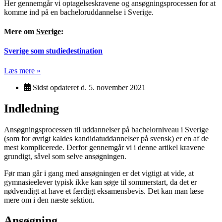
Her gennemgår vi optagelseskravene og ansøgningsprocessen for at
komme ind på en bacheloruddannelse i Sverige.
Mere om
Sverige
:
Sverige som studiedestination
Læs mere »
Sidst opdateret d.
5. november 2021
Indledning
Ansøgningsprocessen til uddannelser på bachelorniveau i Sverige
(som for øvrigt kaldes kandidatuddannelser på svensk) er en af de
mest komplicerede. Derfor gennemgår vi i denne artikel kravene
grundigt, såvel som selve ansøgningen.
Før man går i gang med ansøgningen er det vigtigt at vide, at
gymnasieelever typisk ikke kan søge til sommerstart, da det er
nødvendigt at have et færdigt eksamensbevis. Det kan man læse
mere om i den næste sektion.
Ansøgning