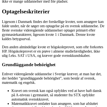
ikke er mange uddannelser med frie pladser.
Optagelseskriterier
Ligesom i Danmark findes der forskellige kvoter, som ansøgere kan
falde under, når de søger om optagelse på en svensk uddannelse. De
fleste svenske videregående uddannelser optager primært efter
gymnasiekarakterer, ligesom kvote 1 i Danmark. Denne kvote
kaldes betygsurval.
Den anden almindelige kvote er högskoleprovet, som ofte forkortes
HP. Högskoleprovet er en prøve i almene studiefærdigheder, ikke
ulig f.eks. SAT i USA, og kræver gode svenskkundskaber.
Grundläggande behörighet
Enhver videregående uddannelse i Sverige kræver, at man har det,
der hedder “grundläggande behörighet”, som består af svensk,
matematik og engelsk.
Kravet om svensk kan også opfyldes ved at have haft dansk
på A-niveau i gymnasiet, så studenter fra STX opfylder
automatisk svenskkravet.
Matematikkravet omfatter kun ansøgere, som har afsluttet