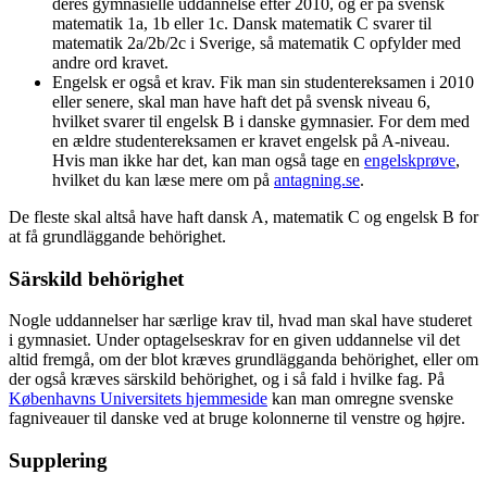
deres gymnasielle uddannelse efter 2010, og er på svensk
matematik 1a, 1b eller 1c. Dansk matematik C svarer til
matematik 2a/2b/2c i Sverige, så matematik C opfylder med
andre ord kravet.
Engelsk er også et krav. Fik man sin studentereksamen i 2010
eller senere, skal man have haft det på svensk niveau 6,
hvilket svarer til engelsk B i danske gymnasier. For dem med
en ældre studentereksamen er kravet engelsk på A-niveau.
Hvis man ikke har det, kan man også tage en
engelskprøve
,
hvilket du kan læse mere om på
antagning.se
.
De fleste skal altså have haft dansk A, matematik C og engelsk B for
at få grundläggande behörighet.
Särskild behörighet
Nogle uddannelser har særlige krav til, hvad man skal have studeret
i gymnasiet. Under optagelseskrav for en given uddannelse vil det
altid fremgå, om der blot kræves grundlägganda behörighet, eller om
der også kræves särskild behörighet, og i så fald i hvilke fag. På
Københavns Universitets hjemmeside
kan man omregne svenske
fagniveauer til danske ved at bruge kolonnerne til venstre og højre.
Supplering