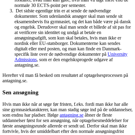
normale 30 ECTS-point per semester.
Det sidste egentlige trin er at sende de nødvendige
dokumenter. Som udenlandsk ansøger skal man sende sit
eksamensbevis fra gymnasiet, og det kan både være på dansk
og engelsk. Derudover skal man sende et billede af sit pas for
at verificere sin identitet og undgå at betale en
ansøgningsafgift, som kun skal betales, hvis man ikke er
nordisk eller EU-statsborger. Dokumenterne kan sendes
digitalt eller med posten, og man kan finde en Danmark-
specifik liste over de nødvendige dokumenter på
University
Admissions
, som er den engelsksprogede udgave af
antagning.se.
Herefter vil man få besked om resultatet af optagelsesprocessen på
antagning.se.
Sen ansøgning
Hvis man ikke når at søge før fristen, f.eks. fordi man ikke har alle
sine gymnasiekarakterer, kan man stadig søge ind på de uddannelser,
som endnu har pladser. Ifølge
antagning.se
åbner de fleste
uddannelser først for sen ansøgning, når optagelsesmeddelelser for
første ansøgningsrunde allerede er sendt ud. Derfor skal man ikke
fortvivle, hvis der umiddelbart efter den normale ansøgningsfrist