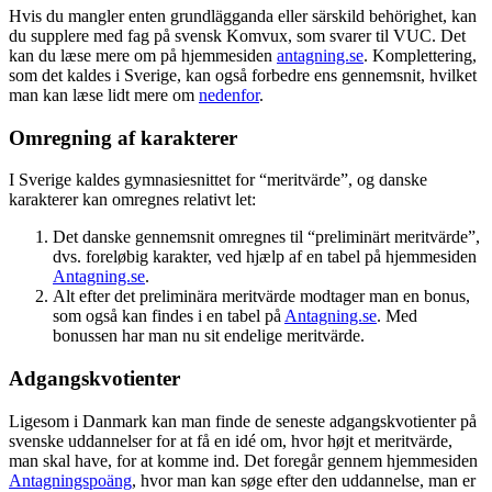
Hvis du mangler enten grundlägganda eller särskild behörighet, kan
du supplere med fag på svensk Komvux, som svarer til VUC. Det
kan du læse mere om på hjemmesiden
antagning.se
. Komplettering,
som det kaldes i Sverige, kan også forbedre ens gennemsnit, hvilket
man kan læse lidt mere om
nedenfor
.
Omregning af karakterer
I Sverige kaldes gymnasiesnittet for “meritvärde”, og danske
karakterer kan omregnes relativt let:
Det danske gennemsnit omregnes til “preliminärt meritvärde”,
dvs. foreløbig karakter, ved hjælp af en tabel på hjemmesiden
Antagning.se
.
Alt efter det preliminära meritvärde modtager man en bonus,
som også kan findes i en tabel på
Antagning.se
. Med
bonussen har man nu sit endelige meritvärde.
Adgangskvotienter
Ligesom i Danmark kan man finde de seneste adgangskvotienter på
svenske uddannelser for at få en idé om, hvor højt et meritvärde,
man skal have, for at komme ind. Det foregår gennem hjemmesiden
Antagningspoäng
, hvor man kan søge efter den uddannelse, man er