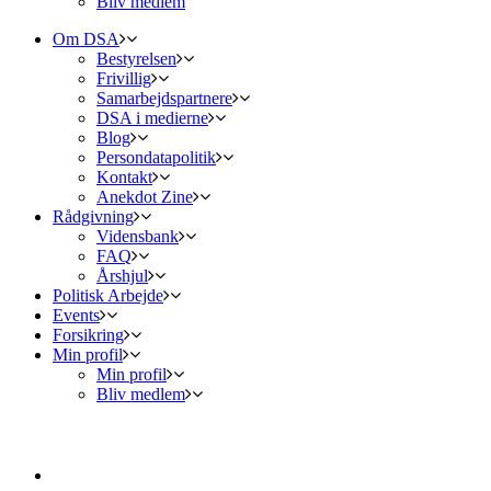
Bliv medlem
Om DSA
Bestyrelsen
Frivillig
Samarbejdspartnere
DSA i medierne
Blog
Persondatapolitik
Kontakt
Anekdot Zine
Rådgivning
Vidensbank
FAQ
Årshjul
Politisk Arbejde
Events
Forsikring
Min profil
Min profil
Bliv medlem