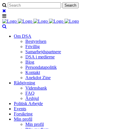
Om DSA
Bestyrelsen
Frivillig
Samarbejdspartnere
DSA i medierne
Blog
Persondatapolitik
Kontakt
Anekdot Zine
Rådgivning
Vidensbank
FAQ
Årshjul
Politisk Arbejde
Events
Forsikring
Min profil
Min profil